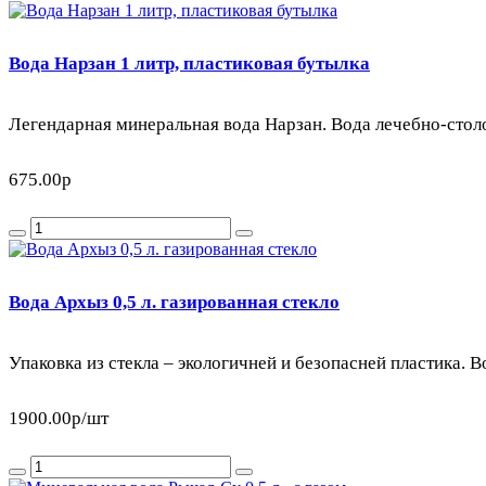
Вода Нарзан 1 литр, пластиковая бутылка
Легендарная минеральная вода Нарзан. Вода лечебно-столо
675.00р
Вода Архыз 0,5 л. газированная стекло
Упаковка из стекла – экологичней и безопасней пластика. Во
1900.00р
/шт