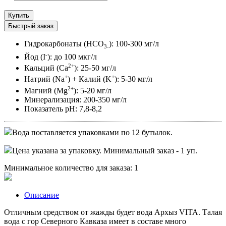
Купить
Быстрый заказ
Гидрокарбонаты (HCO
): 100-300 мг/л
3-
-
Йод (I
): до 100 мкг/л
2+
Кальций (Ca
): 25-50 мг/л
+
+
Натрий (Na
) + Калий (K
): 5-30 мг/л
2+
Магний (Mg
): 5-20 мг/л
Минерализация: 200-350 мг/л
Показатель pH: 7,8-8,2
Вода поставляется упаковками по 12 бутылок.
Цена указана за упаковку. Минимальный заказ - 1 уп.
Минимальное количество для заказа: 1
Описание
Отличным средством от жажды будет вода Архыз VITA. Талая
вода с гор Северного Кавказа имеет в составе много