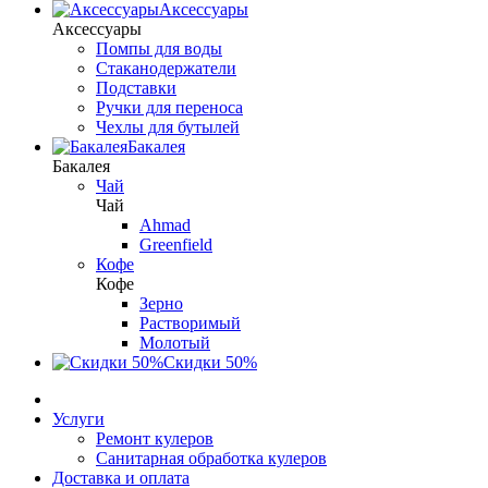
Аксессуары
Аксессуары
Помпы для воды
Стаканодержатели
Подставки
Ручки для переноса
Чехлы для бутылей
Бакалея
Бакалея
Чай
Чай
Ahmad
Greenfield
Кофе
Кофе
Зерно
Растворимый
Молотый
Скидки 50%
Услуги
Ремонт кулеров
Санитарная обработка кулеров
Доставка и оплата