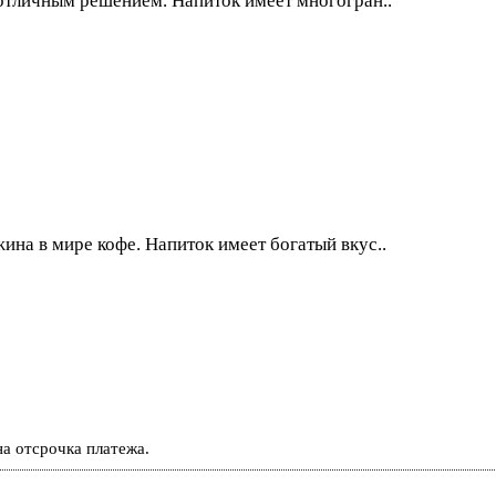
т отличным решением. Напиток имеет многогран..
жина в мире кофе. Напиток имеет богатый вкус..
а отсрочка платежа.